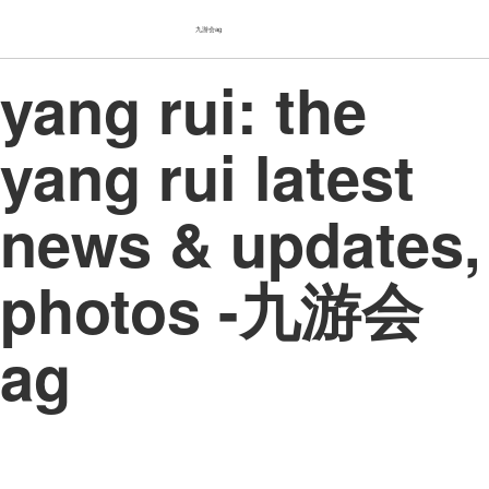
九游会ag
yang rui: the
yang rui latest
news & updates,
photos -九游会
ag